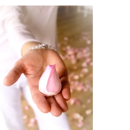
freigelegt.

Mein Leben begann mit einem 
schweren Geburtstrauma. Obwohl 
meine Kindheit schön und behütet 
war, hatte ich viele Ängste, war sehr 
empfindsam und fühlte mich 
manchmal fremd in dieser Welt. 
Meine Jugend und mein junges 
Erwachsenenalter waren geprägt von 
Drogen- und Alkoholmissbrauch, 
Essstörungen, Panikattacken sowie 
toxischen Beziehungen, bis ich mit 32 
Jahren in Kontakt kam mit Spiritualität, 
vor allem mit den Engelenergien. Von 
den Engeln und anderen Begleitern 
aus der feinstofflichen Welt erhielt ich 
liebevolle Unterstützung und Führung. 
Mein innerer Heilungsweg begann. 
Plötzlich ergab für mich alles einen 
Sinn. Schritt für Schritt konnte ich mich 
von den Süchten befreien und kam 