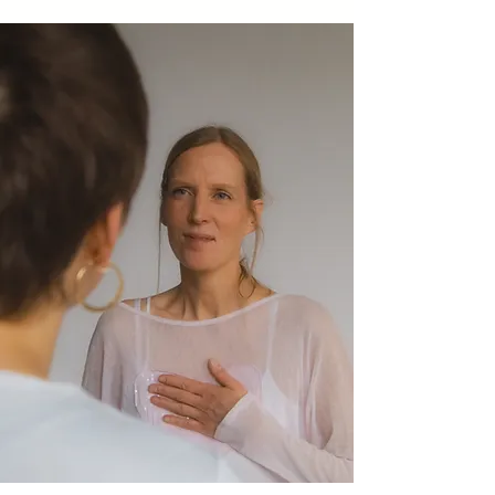
entfalten. Nun fühlte ich mich endlich 
ganz - gehimmelt UND geerdet.

Heute bin ich Raumhalterin für kleine, 
intime, nährende sowie große, 
kraftvolle Entwicklungs- und 
Transformationsräume. Durch meine 
intensive Lebenserfahrung habe ich 
großes Verständnis und Mitgefühl für 
Menschen und ihre Geschichte. 

Mit meiner liebevollen Präsenz, 
bedingungslosen Annahme und 
Wertschätzung sowie meiner großen 
Empathie und Feinfühligkeit begleite 
ich dich auf deinem Ent-
wicklungsweg. In meinen Räumen 
vertiefst du deine Beziehung zu dir 
selbst und erkennst deinen 
einzigartigen Wert. Mir ist es ein 
großes Herzensanliegen, dass du dir 
bewusst wirst und in der Tiefe fühlst 
wie wundervoll du bist, und dass du 