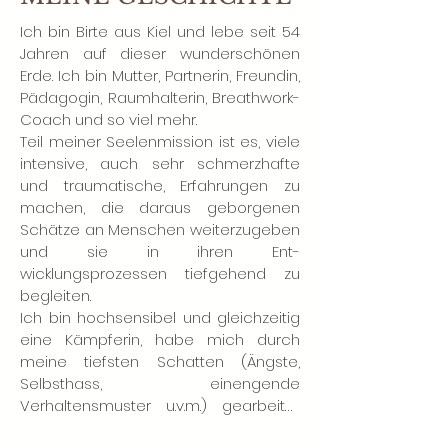
Ich bin Birte aus Kiel und lebe seit 54 
Jahren auf dieser wunderschönen 
Erde. Ich bin Mutter, Partnerin, Freundin, 
Pädagogin, Raumhalterin, Breathwork-
Coach und so viel mehr.

Teil meiner Seelenmission ist es, viele 
intensive, auch sehr schmerzhafte 
und traumatische, Erfahrungen zu 
machen, die daraus geborgenen 
Schätze an Menschen weiterzugeben 
und sie in ihren Ent-
wicklungsprozessen tiefgehend zu 
begleiten.

Ich bin hochsensibel und gleichzeitig 
eine Kämpferin, habe mich durch 
meine tiefsten Schatten (Ängste, 
Selbsthass, einengende 
Verhaltensmuster u.v.m.) gearbeitet 
und mein Licht dadurch immer mehr 