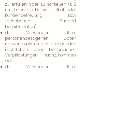
zu erfüllen oder zu schließen (z. B.
um Ihnen die Dienste selbst oder
Kundenbetreuung bzw.
technischen Support
bereitzustellen);
die Verwendung Ihrer
personenbezogenen Daten
notwendig ist, um entsprechenden
rechtlichen oder behördlichen
Verpflichtungen nachzukommen,
oder
die Verwendung Ihrer
personenbezogenen Daten
notwendig ist, um unsere
berechtigten geschäftlichen
Interessen zu unterstützen (unter
der Maßgabe, dass dies jederzeit in
einer Weise erfolgt, die
verhältnismäßig ist und Ihre
Datenschutzrechte respektiert).