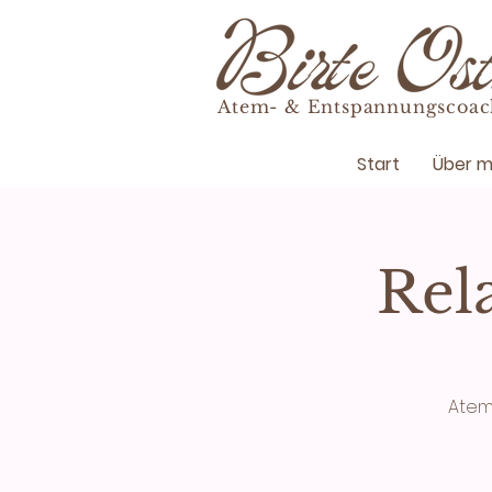
Atem- & Entspannungscoac
Start
Über m
Rel
Atem