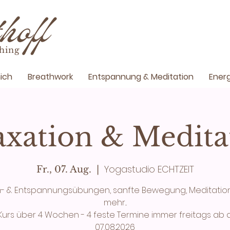
hing
ich
Breathwork
Entspannung & Meditation
Energ
axation & Medita
Yogastudio ECHTZEIT
Fr., 07. Aug.
  |  
- & Entspannungsübungen, sanfte Bewegung, Meditatio
mehr...
 Kurs über 4 Wochen - 4 feste Termine immer freitags ab
07.08.2026