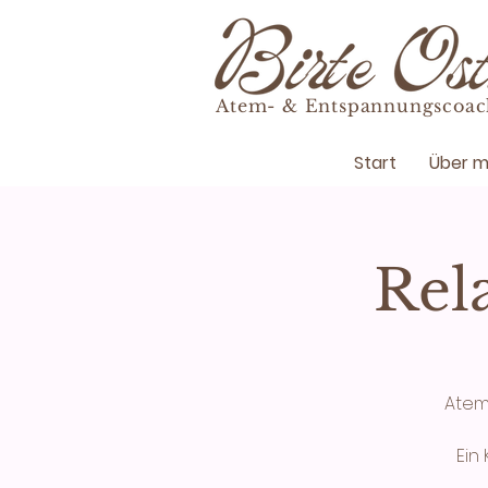
Atem- & Entspannungscoac
Start
Über m
Rel
Atem
Ein