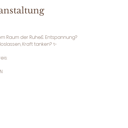
anstaltung
nem Raum der Ruhe& Entspannung?
oslassen, Kraft tanken? ✨
is:
ON